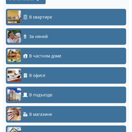
В квартире
За няней
В частном доме
В офисе
В подъезде
В магазине