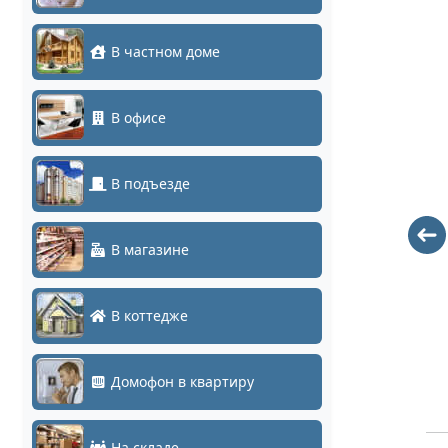
В частном доме
В офисе
В подъезде
РАЗЪЕМ TS
РАЗЪЕМ TS
В магазине
BNC штекер с
BNC гнездо с
клеммной
клеммной
колодкой,
колодкой,
В коттедже
самозажим
под винт
95
32
Домофон в квартиру
На складе