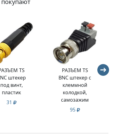
о покупают
РАЗЪЕМ TS
РАЗЪЕМ TS
РАЗЪ
NC штекер
BNC штекер с
BNC г
под винт,
клеммной
кле
пластик
колодкой,
коло
самозажим
под
31
95
3