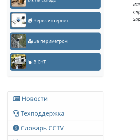
Вс
оп
ха
Через интернет
За периметром
В СНТ
Новости
Техподдержка
Словарь CCTV