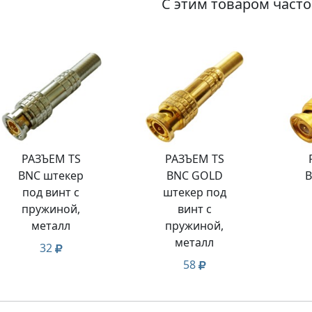
С этим товаром част
РАЗЪЕМ TS
РАЗЪЕМ TS
BNC штекер
BNC GOLD
B
под винт с
штекер под
пружиной,
винт с
металл
пружиной,
металл
32
58