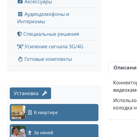
Аксессуары
Аудиодомофоны и
Интеркомы
Специальные решения
Усиление сигнала 3G/4G
Готовые комплекты
Описани
Коннекто
видеокам
Установка
Использов
колодка 
В квартире
За няней