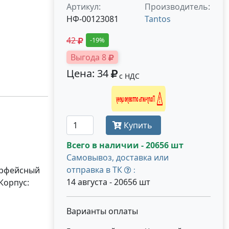
Артикул:
Производитель:
НФ-00123081
Tantos
42
-19%
Выгода 8
Цена: 34
с НДС
Получить оптовую цену
Купить
Всего в наличии - 20656 шт
Самовывоз, доставка или
отправка в ТК
ерфейсный
:
14 августа - 20656 шт
 Корпус:
Варианты оплаты