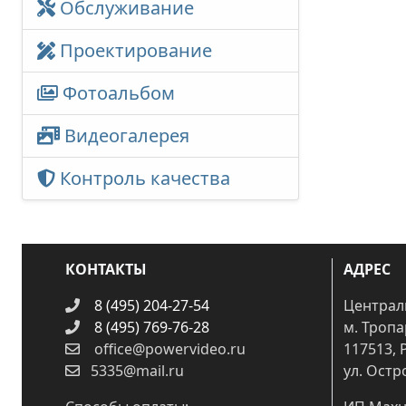
Обслуживание
Проектирование
Фотоальбом
Видеогалерея
Контроль качества
КОНТАКТЫ
АДРЕС
8 (495) 204-27-54
Централ
8 (495) 769-76-28
м. Троп
office@powervideo.ru
117513, 
5335@mail.ru
ул. Остр