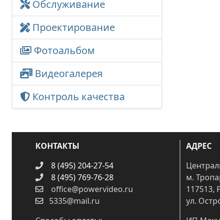
Обслуживание
Проектирование
Фотоальбом
Видеогалерея
Контроль качества
КОНТАКТЫ
АДРЕС
8 (495) 204-27-54
Централ
8 (495) 769-76-28
м. Троп
office@powervideo.ru
117513, 
5335@mail.ru
ул. Остр