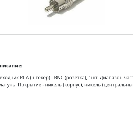
описание:
ходник RCA (штекер) - BNC (розетка), 1шт. Диапазон част
латунь. Покрытие - никель (корпус), никель (центральный