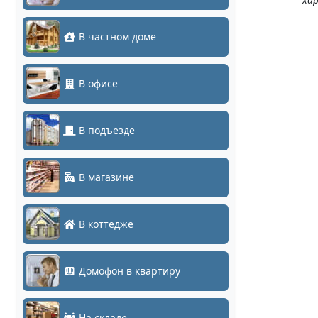
В частном доме
В офисе
В подъезде
В магазине
В коттедже
Домофон в квартиру
На складе