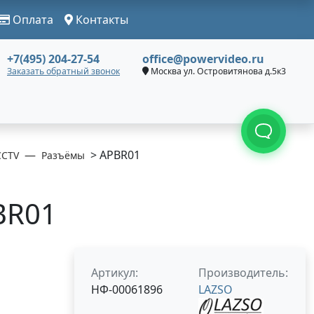
Оплата
Контакты
+7(495) 204-27-54
office@powervideo.ru
Заказать обратный звонок
Москва ул. Островитянова д.5к3
> APBR01
CCTV
Разъёмы
BR01
Артикул:
Производитель:
НФ-00061896
LAZSO