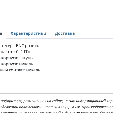
е
Характеристики
Доставка
штекер - BNC розетка
частот: 0 -1 ГГц
корпуса: латунь
 корпуса: никель
ный контакт: никель
я информация, размещенная на сайте, носит информационный хар
ределяемой положениями Статьи 437 (2) ГК РФ. Производитель о
рактеристики товара, его внешний вид и комплектность без пре