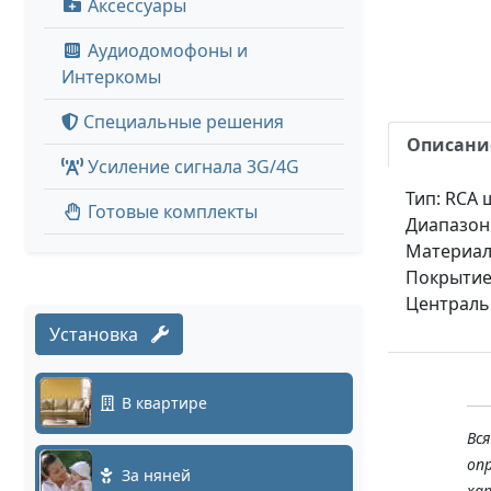
Аксессуары
Аудиодомофоны и
Интеркомы
Специальные решения
Описани
Усиление сигнала 3G/4G
Тип: RCA 
Готовые комплекты
Диапазон 
Материал 
Покрытие
Централь
Установка
В квартире
Вс
оп
За няней
ха