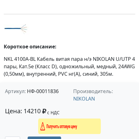
Короткое описание:
NKL 4100A-BL Кабель витая пара н/э NIKOLAN U/UTP 4
пары, Кат.5e (Класс D), одножильный, медный, 24AWG
(0,50мм), внутренний, PVC нг(А), синий, 305м.
Артикул:
НФ-00011836
Производитель:
NIKOLAN
Цена: 14210
с НДС
Получить оптовую цену