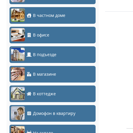
В частном доме
В офисе
В подъезде
В магазине
В коттедже
Домофон в квартиру
На складе