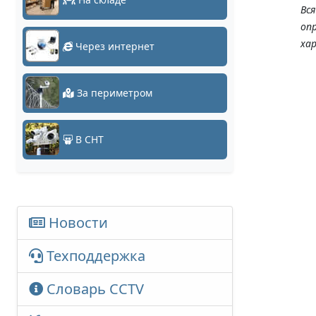
Вс
оп
ха
Через интернет
За периметром
В СНТ
Новости
Техподдержка
Словарь CCTV