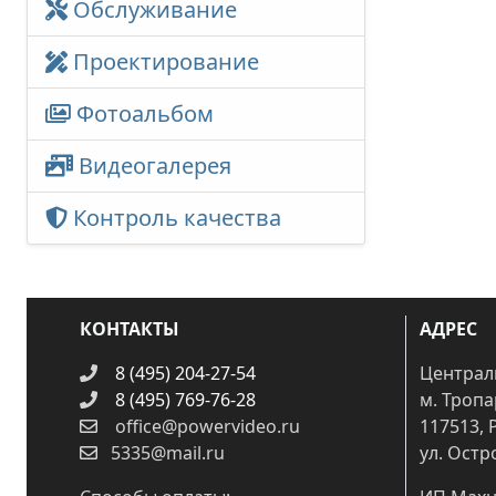
Обслуживание
Проектирование
Фотоальбом
Видеогалерея
Контроль качества
КОНТАКТЫ
АДРЕС
8 (495) 204-27-54
Централ
8 (495) 769-76-28
м. Троп
office@powervideo.ru
117513, 
5335@mail.ru
ул. Остр