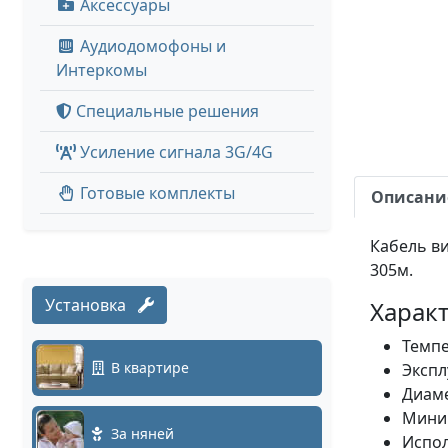
Аксессуары
Аудиодомофоны и
Интеркомы
Специальные решения
Усиление сигнала 3G/4G
Готовые комплекты
Описани
Кабель ви
305м.
Установка
Характ
Темпе
В квартире
Экспл
Диаме
Миним
За няней
Испол