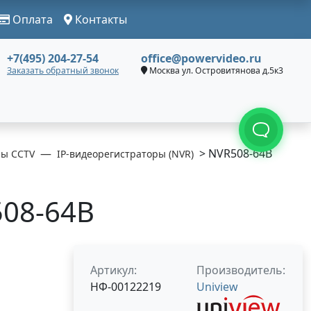
Оплата
Контакты
+7(495) 204-27-54
office@powervideo.ru
Заказать обратный звонок
Москва ул. Островитянова д.5к3
> NVR508-64B
ры CCTV
IP-видеорегистраторы (NVR)
508-64B
Артикул:
Производитель:
НФ-00122219
Uniview