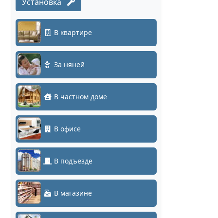
Установка
В квартире
За няней
В частном доме
В офисе
В подъезде
В магазине