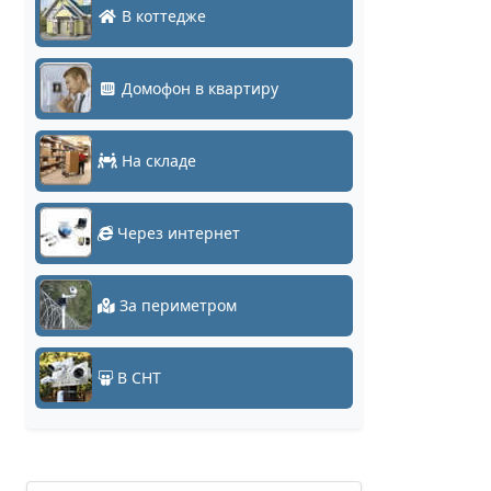
В коттедже
Домофон в квартиру
На складе
Через интернет
За периметром
В СНТ