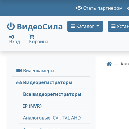
Стать партнером
ВидеоСила
Каталог
Устан
Вход
Корзина
Кат
Видеокамеры
Видеорегистраторы
Все видеорегистраторы
IP (NVR)
Аналоговые, СVi, TVI, AHD