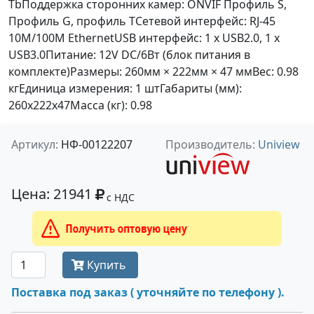
TbПоддержка сторонних камер: ONVIF Профиль S,
Профиль G, профиль TСетевой интерфейс: RJ-45
10M/100M EthernetUSB интерфейс: 1 x USB2.0, 1 x
USB3.0Питание: 12V DC/6Вт (блок питания в
комплекте)Размеры: 260мм × 222мм × 47 ммВес: 0.98
кгЕдиница измерения: 1 штГабариты (мм):
260x222x47Масса (кг): 0.98
Артикул:
НФ-00122207
Производитель:
Uniview
Цена: 21941
с НДС
Получить оптовую цену
Купить
Поставка под заказ ( уточняйте по телефону ).