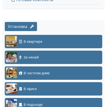
Установка
В квартире
За няней
В частном доме
В офисе
В подъезде