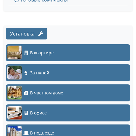
Установка
В квартире
За няней
В частном доме
В офисе
В подъезде