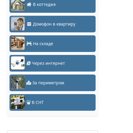
В коттедже
Домофон в квартиру
На складе
Через интернет
За периметром
В СНТ