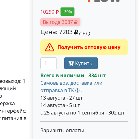
10290
-30%
Выгода 3087
Цена: 7203
с НДС
Получить оптовую цену
Купить
Всего в наличии - 334 шт
еовыход: 1
Самовывоз, доставка или
ходящий
отправка в ТК
:
о
13 августа - 27 шт
держка
14 августа - 5 шт
 интерфейс;
с 25 августа по 1 сентября - 302 шт
к питания в
Варианты оплаты