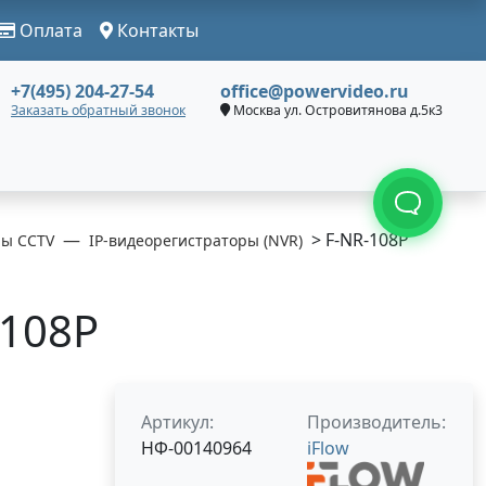
Оплата
Контакты
+7(495) 204-27-54
office@powervideo.ru
Заказать обратный звонок
Москва ул. Островитянова д.5к3
> F-NR-108P
ры CCTV
IP-видеорегистраторы (NVR)
-108P
Артикул:
Производитель:
НФ-00140964
iFlow