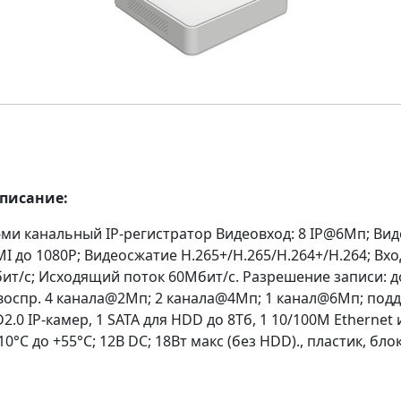
описание:
-ми канальный IP-регистратор Видеовход: 8 IP@6Мп; Вид
I до 1080Р; Видеосжатие H.265+/H.265/H.264+/H.264; В
бит/с; Исходящий поток 60Мбит/с. Разрешение записи: д
воспр. 4 канала@2Мп; 2 канала@4Мп; 1 канал@6Мп; под
.0 IP-камер, 1 SATA для HDD до 8Тб, 1 10/100M Ethernet
-10°C до +55°C; 12В DC; 18Вт макс (без HDD)., пластик, бло