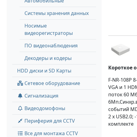
Автомобильные
Системы хранения данных
Носимые
видеорегистраторы
ПО видеонаблюдения
Декодеры и кодеры
Короткое 
HDD диски и SD Карты
F-NR-108P 8
Сетевое оборудование
VGA и 1 HDM
поток 60 М
Сигнализация
6Мп.Синхр.
Видеодомофоны
событий MD2
2 х USB2.0; 
Периферия для CCTV
комплекте
Все для монтажа CCTV