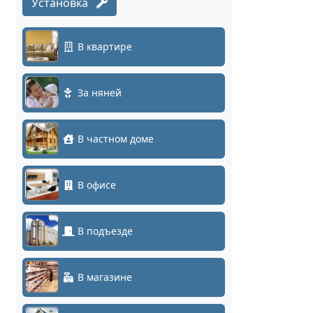
Установка
В квартире
За няней
В частном доме
В офисе
В подъезде
В магазине