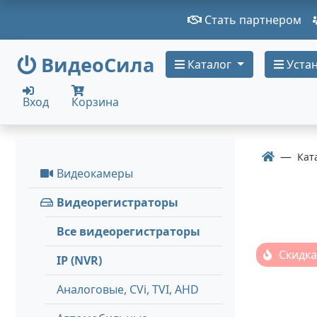
Стать партнером
ВидеоСила
Каталог
Устан
Вход
Корзина
Кат
Видеокамеры
Видеорегистраторы
Все видеорегистраторы
Скидка
IP (NVR)
Аналоговые, СVi, TVI, AHD