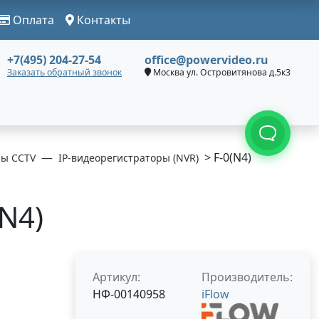
Оплата
Контакты
+7(495) 204-27-54
office@powervideo.ru
Заказать обратный звонок
Москва ул. Островитянова д.5к3
> F-0(N4)
ры CCTV
IP-видеорегистраторы (NVR)
(N4)
Артикул:
Производитель:
НФ-00140958
iFlow