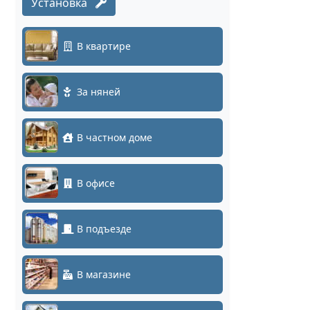
Установка
В квартире
За няней
В частном доме
В офисе
В подъезде
В магазине