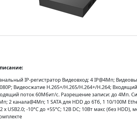
описание:
 канальный IP-регистратор Видеовход: 4 IP@4Мп; Видеовы
080Р; Видеосжатие H.265+/H.265/H.264+/H.264; Входящий
ходящий поток 60Мбит/с. Разрешение записи: до 4Мп. Си
п; 2 канала@4Мп; 1 SATA для HDD до 6Тб, 1 10/100M Eth
2 х USB2.0; -10°C до +55°C; 12В DC; 10Вт макс (без HDD), м
комплекте