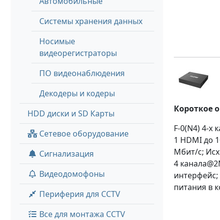
Автомобильные
Системы хранения данных
Носимые
видеорегистраторы
ПО видеонаблюдения
Декодеры и кодеры
Короткое 
HDD диски и SD Карты
F-0(N4) 4-х
Сетевое оборудование
1 HDMI до 1
Мбит/с; Ис
Сигнализация
4 канала@2М
Видеодомофоны
интерфейс; 
питания в 
Периферия для CCTV
Все для монтажа CCTV