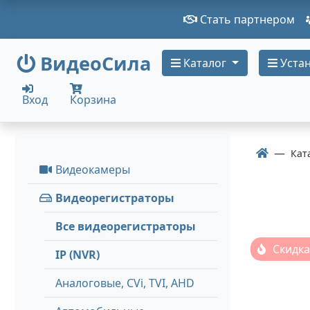
Стать партнером
ВидеоСила
Каталог
Устан
Вход
Корзина
Кат
Видеокамеры
Видеорегистраторы
Все видеорегистраторы
Скидка
IP (NVR)
Аналоговые, СVi, TVI, AHD