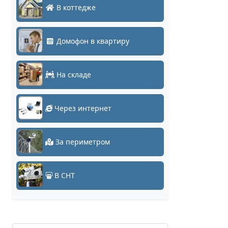
В коттедже
Домофон в квартиру
На складе
Через интернет
За периметром
В СНТ