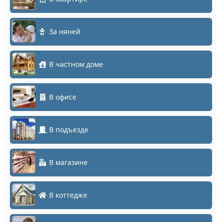
За няней
В частном доме
В офисе
В подъезде
В магазине
В коттедже