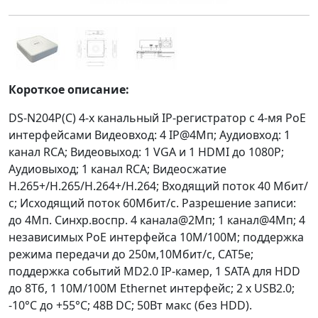
Короткое описание:
DS-N204P(C) 4-х канальный IP-регистратор c 4-мя PoE
интерфейсами Видеовход: 4 IP@4Мп; Аудиовход: 1
канал RCA; Видеовыход: 1 VGA и 1 HDMI до 1080Р;
Аудиовыход; 1 канал RCA; Видеосжатие
H.265+/H.265/H.264+/H.264; Входящий поток 40 Мбит/
с; Исходящий поток 60Мбит/с. Разрешение записи:
до 4Мп. Синхр.воспр. 4 канала@2Мп; 1 канал@4Мп; 4
независимых PoE интерфейса 10M/100M; поддержка
режима передачи до 250м,10Мбит/с, CAT5e;
поддержка событий MD2.0 IP-камер, 1 SATA для HDD
до 8Тб, 1 10M/100M Ethernet интерфейс; 2 х USB2.0;
-10°C до +55°C; 48В DC; 50Вт макс (без HDD).