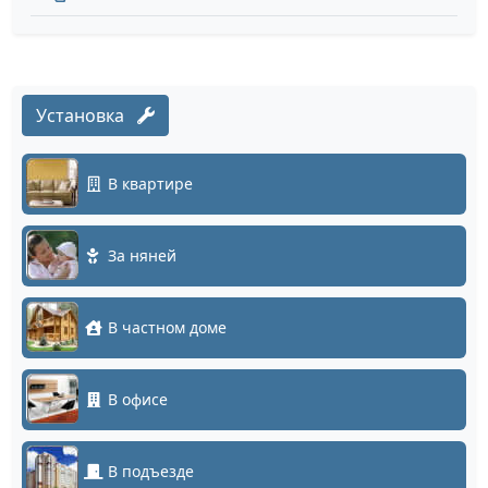
Установка
В квартире
За няней
В частном доме
В офисе
В подъезде