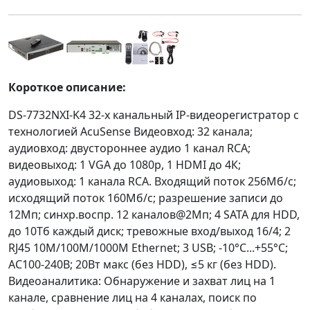
Короткое описание:
DS-7732NXI-K4 32-х канальный IP-видеорегистратор с
технологией AcuSense Видеовход: 32 канала;
аудиовход: двустороннее аудио 1 канал RCA;
видеовыход: 1 VGA до 1080p, 1 HDMI до 4К;
аудиовыход: 1 канала RCA. Входящий поток 256Мб/с;
исходящий поток 160Мб/с; разрешение записи до
12Мп; синхр.воспр. 12 каналов@2Мп; 4 SATA для HDD,
до 10Тб каждый диск; тревожные вход/выход 16/4; 2
RJ45 10M/100M/1000M Ethernet; 3 USB; -10°C...+55°C;
АC100-240В; 20Вт макс (без HDD), ≤5 кг (без HDD).
Видеоаналитика: Обнаружение и захват лиц на 1
канале, сравнение лиц на 4 каналах, поиск по