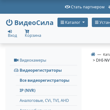
Стать партнером
ВидеоСила
Каталог
Устан
Вход
Корзина
Кат
Видеокамеры
> DHI-NV
Видеорегистраторы
Все видеорегистраторы
IP (NVR)
Аналоговые, СVi, TVI, AHD