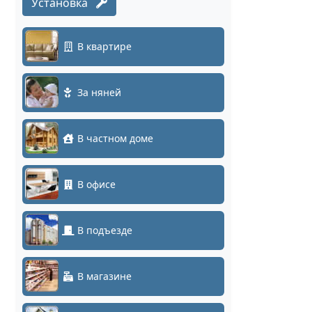
Установка
В квартире
За няней
В частном доме
В офисе
В подъезде
В магазине