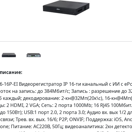
описание:
-16P-EI Видеорегистратор IP 16-ти канальный с ИИ с eP
ток на запись: до 384Мбит/с; Запись : разрешение до 3
б каждый; декодирование: 2-кн@32Мп(20к\с), 16-кн@4Мп(2
: 2 HDMI, 2 VGA; Сеть: 2 порта 1000Mb; 16 RJ45 100Мбит/
до 150Вт); USB:1 порт 2.0, 2 порта 3.0; Аудио вх. вых 1/2 д
вязи; Трев. вх. вых. 16/6; P2P, ONVIF; Поддержка: iOS, And
ne; Питание: AC220В, 50Гц; видеоаналитика: 2кн детекто