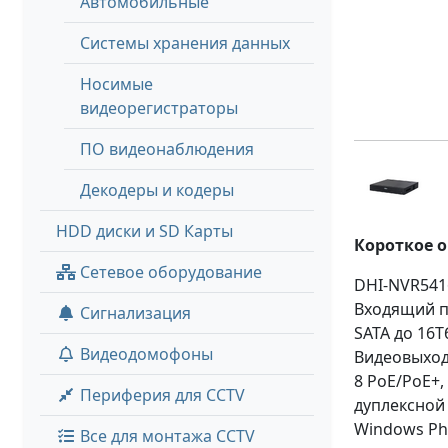
Автомобильные
Системы хранения данных
Носимые
видеорегистраторы
ПО видеонаблюдения
Декодеры и кодеры
HDD диски и SD Карты
Короткое 
Сетевое оборудование
DHI-NVR5416
Входящий по
Сигнализация
SATA до 16Т
Видеодомофоны
Видеовыходы
8 PoE/PoE+, 
Периферия для CCTV
дуплексной с
Windows Pho
Все для монтажа CCTV