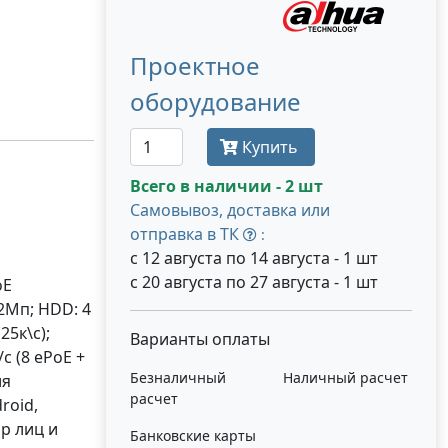
Проектное
оборудование
Купить
Всего в наличии - 2 шт
Самовывоз, доставка или
отправка в ТК
:
с 12 августа по 14 августа - 1 шт
с 20 августа по 27 августа - 1 шт
oE
2Мп; HDD: 4
5к\с);
Варианты оплаты
с (8 ePoE +
Безналичный
Наличный расчет
ля
расчет
roid,
р лиц и
Банковские карты