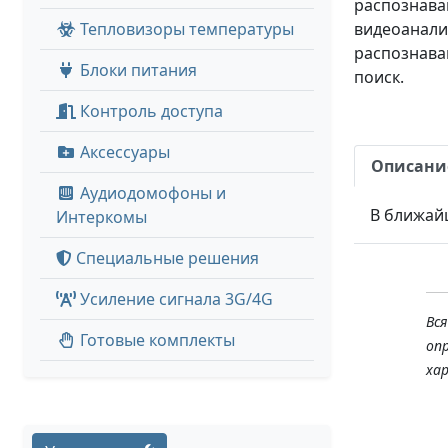
распознаван
Тепловизоры температуры
видеоаналит
распознава
Блоки питания
поиск.
Контроль доступа
Аксессуары
Описани
Аудиодомофоны и
В ближай
Интеркомы
Специальные решения
Усиление сигнала 3G/4G
Вс
Готовые комплекты
оп
ха