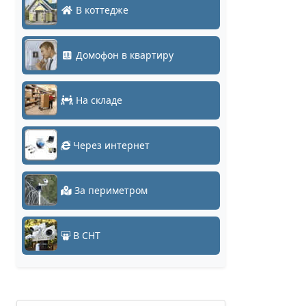
В коттедже
Домофон в квартиру
На складе
Через интернет
За периметром
В СНТ