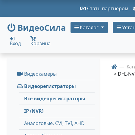
Стать партнером
ВидеоСила
Каталог
Устан
Вход
Корзина
Кат
Видеокамеры
> DHI-NV
Видеорегистраторы
Все видеорегистраторы
IP (NVR)
Аналоговые, СVi, TVI, AHD