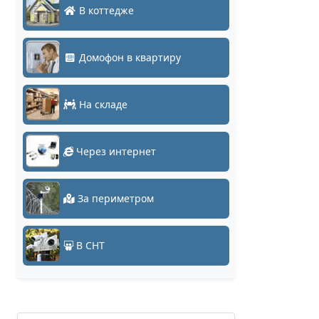
В коттедже
Домофон в квартиру
На складе
Через интернет
За периметром
В СНТ