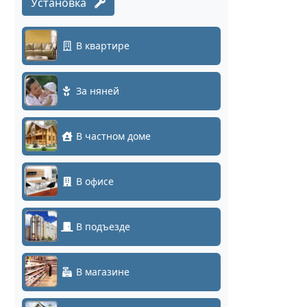
Установка
В квартире
За няней
В частном доме
В офисе
В подъезде
В магазине