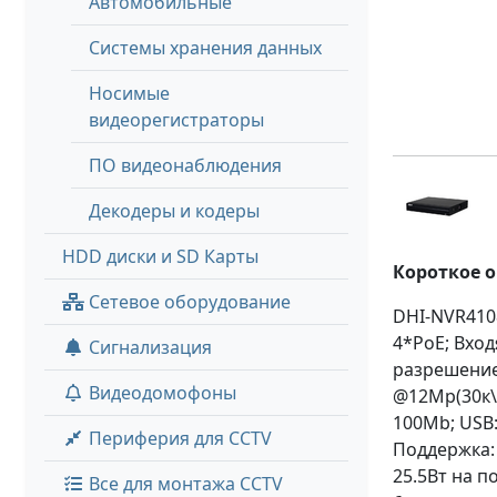
Автомобильные
Системы хранения данных
Носимые
видеорегистраторы
ПО видеонаблюдения
Декодеры и кодеры
HDD диски и SD Карты
Короткое 
Сетевое оборудование
DHI-NVR4108
4*PoE; Вход
Сигнализация
разрешение 
Видеодомофоны
@12Mp(30к\с
100Mb; USB:
Периферия для CCTV
Поддержка: 
25.5Вт на п
Все для монтажа CCTV