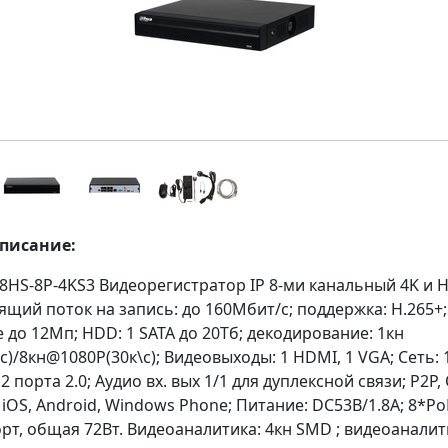
описание:
HS-8P-4KS3 Видеорегистратор IP 8-ми канальный 4K и H
ящий поток на запись: до 160Мбит/с; поддержка: H.265+;
до 12Мп; HDD: 1 SATA до 20Тб; декодирование: 1кн
)/8кн@1080P(30к\с); Видеовыходы: 1 HDMI, 1 VGA; Сеть: 
2 порта 2.0; Аудио вх. вых 1/1 для дуплексной связи; P2P,
iOS, Android, Windows Phone; Питание: DC53В/1.8A; 8*Po
орт, общая 72Вт. Видеоаналитика: 4кн SMD ; видеоаналит