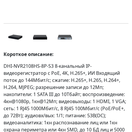
Короткое описание:
DHI-NVR2108HS-8P-S3 8-канальный IP-
видеорегистратор с PoE, 4K, H.265+, ИИ Входящий
поток до 144Мбит/с; сжатие: H.265+, H.265, H.264+,
H.264, MJPEG; разрешение записи до 12Мп;
накопители: 1 SATA III до 10Тбайт; воспроизведение:
4кн@1080p, 1кн@12Мп; видеовыходы: 1 HDMI, 1 VGA;
cеть: 1 RJ45 1000Мбит/с, 8 RJ45 100Мбит/с (PoE/PoE+,
до 72Вт); aудиовх/вых: 1/1; питание: 53В(DC);
видеоаналитика: 1кн распознавание лиц или 1кн
охрана периметра или 4кн SMD, до 10 БД лиц и 5000