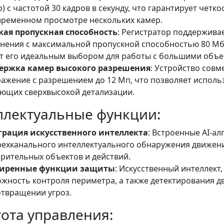
p) с частотой 30 кадров в секунду, что гарантирует чет
ременном просмотре нескольких камер.
кая пропускная способность
: Регистратор поддержив
нения с максимальной пропускной способностью 80 Мбит
т его идеальным выбором для работы с большими объ
ержка камер высокого разрешения
: Устройство сов
ажение с разрешением до 12 Мп, что позволяет исполь
ющих сверхвысокой детализации.
ллектуальные функции:
грация искусственного интеллекта
: Встроенные AI-а
ехканального интеллектуального обнаружения движен
рительных объектов и действий.
иренные функции защиты
: Искусственный интеллект
жность контроля периметра, а также детектирования дв
твращении угроз.
ота управления: