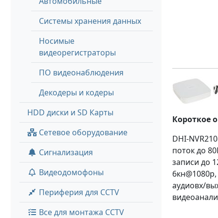
Автомобильные
Системы хранения данных
Носимые
видеорегистраторы
ПО видеонаблюдения
Декодеры и кодеры
HDD диски и SD Карты
Короткое 
Сетевое оборудование
DHI-NVR210
поток до 80
Сигнализация
записи до 1
Видеодомофоны
6кн@1080p, 
aудиовх/вых
Периферия для CCTV
видеоаналит
Все для монтажа CCTV