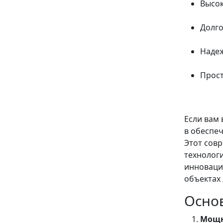
Высок
Долго
Надеж
Прост
Если вам
в обеспе
Этот сов
технолог
инноваци
объектах
Осно
Мощн