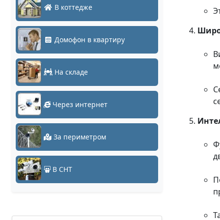
В коттедже
Э
Широ
Домофон в квартиру
В
м
На складе
С
с
Через интернет
Инте
За периметром
Ф
д
В СНТ
П
п
Т