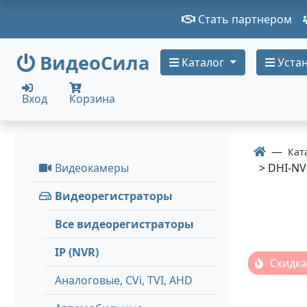
Стать партнером
ВидеоСила
Каталог
Устан
Вход
Корзина
Кат
Видеокамеры
> DHI-NV
Видеорегистраторы
Все видеорегистраторы
IP (NVR)
Скидка
Аналоговые, СVi, TVI, AHD