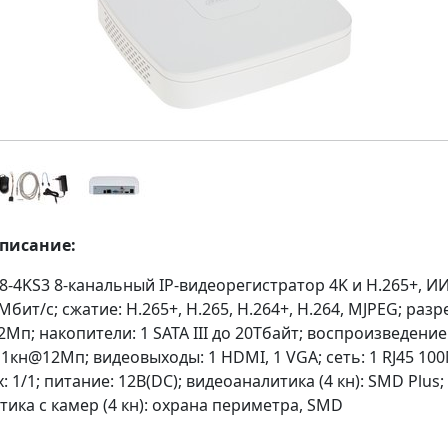
описание:
8-4KS3 8-канальный IP-видеорегистратор 4K и H.265+, 
Мбит/с; сжатие: H.265+, H.265, H.264+, H.264, MJPEG; раз
2Мп; накопители: 1 SATA III до 20Тбайт; воспроизведение
1кн@12Мп; видеовыходы: 1 HDMI, 1 VGA; cеть: 1 RJ45 100
: 1/1; питание: 12В(DC); видеоаналитика (4 кн): SMD Plus;
ика с камер (4 кн): охрана периметра, SMD