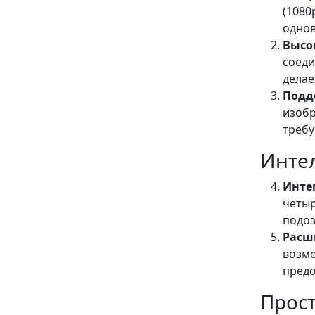
(1080
однов
Высо
соеди
делае
Подд
изобр
требу
Инте
Инте
четыр
подоз
Расш
возмо
предо
Прост