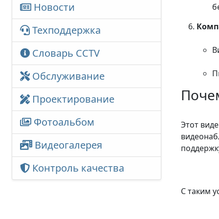
Новости
б
Комп
Техподдержка
В
Словарь CCTV
П
Обслуживание
Почем
Проектирование
Фотоальбом
Этот виде
видеонаб
Видеогалерея
поддержк
Контроль качества
С таким у