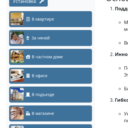
Установка
Подд
В квартире
М
м
За няней
В
Инно
В частном доме
П
Э
В офисе
Б
В подъезде
Гибк
В магазине
У
п