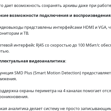
то дает возможность сохранять архивы даже при работ
кие возможности подключения и воспроизведения
идеовыходы представлены интерфейсами HDMI и VGA, ч
ониторам и ТВ.
етевой интерфейс RJ45 со скоростью до 100 Мбит/с обе
етью.
ллектуальная видеоаналитика
:
ункция SMD Plus (Smart Motion Detection) предоставля
вижения.
оддержка охраны периметра на 4 каналах помогает от
роникновения.
акая аналитика делает систему не просто записывающи