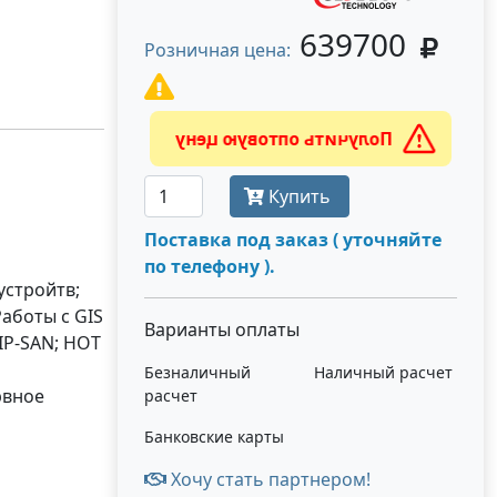
639700
Розничная цена:
Получить оптовую цену
Купить
Поставка под заказ ( уточняйте
по телефону ).
устройтв;
аботы с GIS
Варианты оплаты
 IP-SAN; HOT
Безналичный
Наличный расчет
рвное
расчет
Банковские карты
Хочу стать партнером!