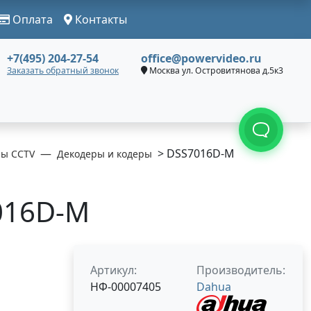
Оплата
Контакты
+7(495) 204-27-54
office@powervideo.ru
Заказать обратный звонок
Москва ул. Островитянова д.5к3
> DSS7016D-M
ры CCTV
Декодеры и кодеры
016D-M
Артикул:
Производитель:
НФ-00007405
Dahua