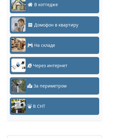
В коттедже
Домофон в квартиру
На складе
Через интернет
За периметром
В СНТ