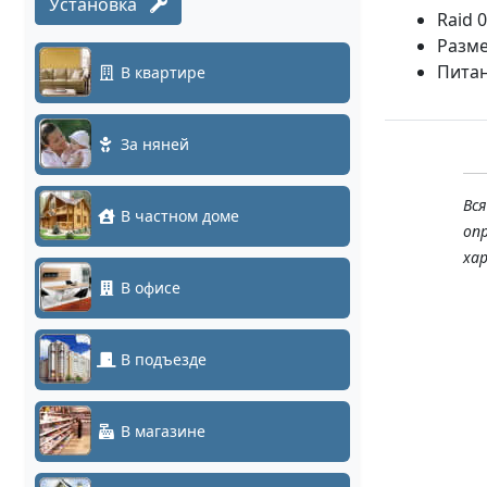
Установка
Raid 0
Разм
Питан
В квартире
За няней
Вс
В частном доме
оп
ха
В офисе
В подъезде
В магазине