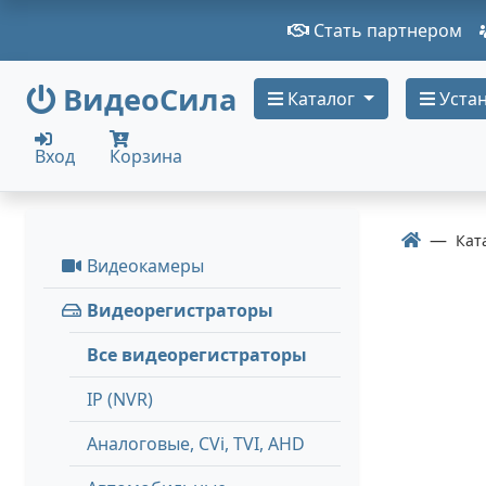
Стать партнером
ВидеоСила
Каталог
Устан
Вход
Корзина
Кат
Видеокамеры
Видеорегистраторы
Все видеорегистраторы
IP (NVR)
Аналоговые, СVi, TVI, AHD