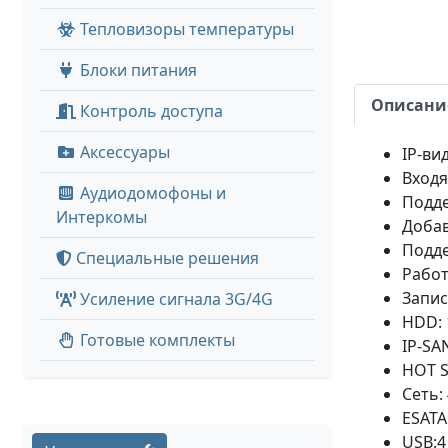
Тепловизоры температуры
Блоки питания
Описани
Контроль доступа
Аксессуары
IP-ви
Входя
Аудиодомофоны и
Подде
Интеркомы
Добав
Подде
Специальные решения
Работ
Запис
Усиление сигнала 3G/4G
HDD: 
Готовые комплекты
IP-SA
HOT 
Сеть:
ESATA
USB:4