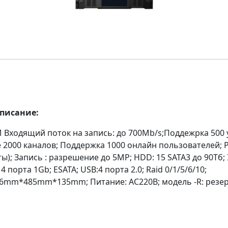
описание:
 Входящий поток на запись: до 700Mb/s;Поддежрка 500 
 2000 каналов; Поддержка 1000 онлайн пользователей; Р
ты); Запись : разрешение до 5MP; HDD: 15 SATA3 до 90Тб;
4 порта 1Gb; ESATA; USB:4 порта 2.0; Raid 0/1/5/6/10;
6mm*485mm*135mm; Питание: AC220В; модель -R: резе