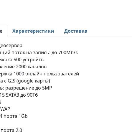
е
Характеристики
Доставка
деосервер
щий поток на запись: до 700Mb/s
жрка 500 устройтв
ление 2000 каналов
ржка 1000 онлайн пользователей
а с GIS (google карты)
ь: разрешение до 5MP
15 SATA3 до 90Тб
N
SWAP
 4 порта 1Gb
 порта 2.0