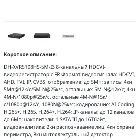
Короткое описание:
DH-XVR5108HS-5M-I3 8-канальный HDCVI-
видеорегистратор с FR Формат видеосигнала: HDCVI,
AHD, TVI, IP, CVBS; отображение: до 5Мп; запись: 4кн
5Мп@12к/с/5M-N@25к/с, остальные: 5M-N@12к/с; 4кн
4M-N/1080p@25к/с, остальные 4M-N@15к/
с/1080p@12к/с; 1080N@25к/с; кодирование: AI-Coding,
H.265+, H.265, H.264+, H.264; IP-каналы: до 12 каналов
до 6Мп; накопители: 1 SATA III до 16Тбайт;
видеоаналитика: 2кн распознавание лиц, 4кн охрана
периметра, 8кн интеллектуальный детектор