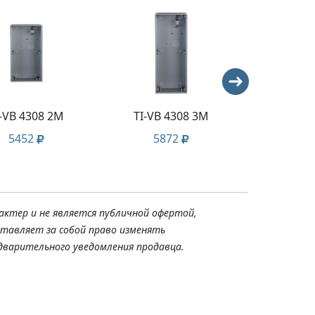
-VB 4308 2M
TI-VB 4308 3M
TI-4
5452
5872
83
актер и не является публичной офертой,
ставляет за собой право изменять
дварительного уведомления продавца.