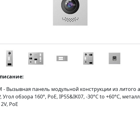
описание:
M - Вызывная панель модульной конструкции из литого 
 Угол обзора 160°, PoE, IP55&IK07, -30°C to +60°C, метал
12V, PoE