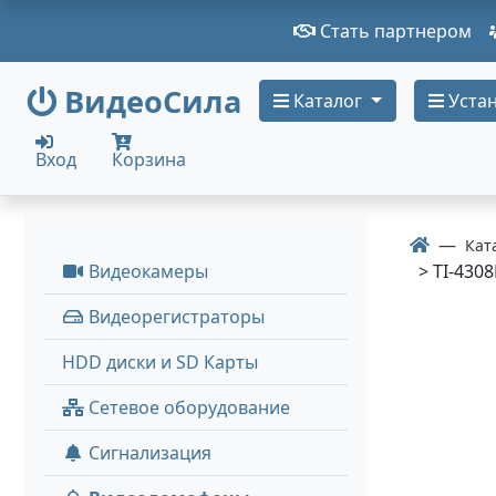
Стать партнером
ВидеоСила
Каталог
Устан
Вход
Корзина
Кат
Видеокамеры
> TI-430
Видеорегистраторы
HDD диски и SD Карты
Сетевое оборудование
Сигнализация