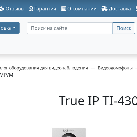
Отзывы
Гарантия
О компании
Доставка
овка
Поиск
алог оборудования для видеонаблюдения
Видеодомофоны
8MP/M
True IP TI-4