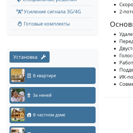
Скоро
Усиление сигнала 3G/4G
2-пот
Основ
Готовые комплекты
Удале
Перед
Двуст
Голос
Установка
Работ
Подде
В квартире
ИК-по
Совме
За няней
В частном доме