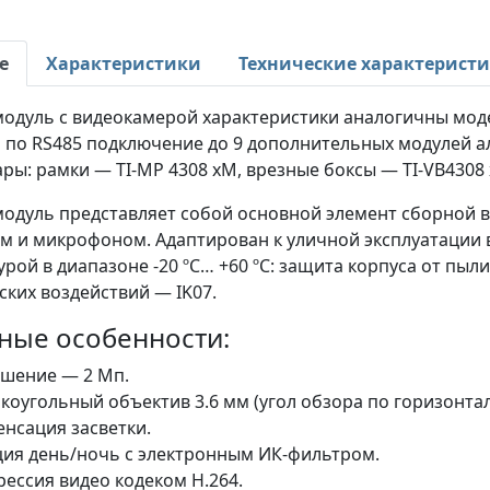
е
Характеристики
Технические характерист
модуль с видеокамерой характеристики аналогичны мод
по RS485 подключение до 9 дополнительных модулей алю
ары: рамки — TI-MP 4308 xM, врезные боксы — TI-VB4308
модуль представляет собой основной элемент сборной в
 и микрофоном. Адаптирован к уличной эксплуатации в
рой в диапазоне -20 ºС… +60 ºС: защита корпуса от пыли 
ких воздействий — IK07.
ные особенности:
шение — 2 Мп.
оугольный объектив 3.6 мм (угол обзора по горизонтал
нсация засветки.
ия день/ночь с электронным ИК-фильтром.
ессия видео кодеком H.264.