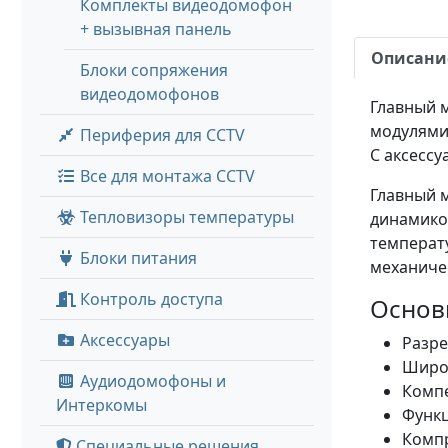
Комплекты видеодомофон
+ вызывная панель
Описани
Блоки сопряжения
видеодомофонов
Главный 
модулями 
Периферия для CCTV
C аксессу
Все для монтажа CCTV
Главный 
Тепловизоры температуры
динамиком
температу
Блоки питания
механичес
Контроль доступа
Основ
Аксессуары
Разре
Широк
Аудиодомофоны и
Компе
Интеркомы
Функц
Компр
Специальные решения