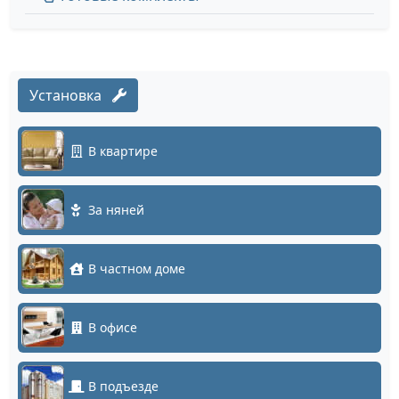
Установка
В квартире
За няней
В частном доме
В офисе
В подъезде