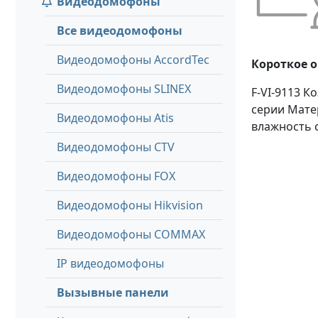
Видеодомофоны
Все видеодомофоны
Видеодомофоны AccordTec
Короткое 
Видеодомофоны SLINEX
F-VI-9113 
серии Матер
Видеодомофоны Atis
влажность с
Видеодомофоны CTV
Видеодомофоны FOX
Видеодомофоны Hikvision
Видеодомофоны COMMAX
IP видеодомофоны
Вызывные панели