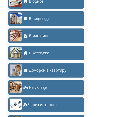
В офисе
В подъезде
В магазине
В коттедже
Домофон в квартиру
На складе
Через интернет