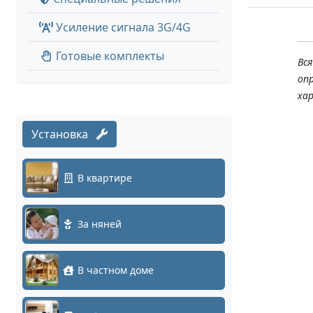
Усиление сигнала 3G/4G
Готовые комплекты
Вс
оп
ха
Установка
В квартире
За няней
В частном доме