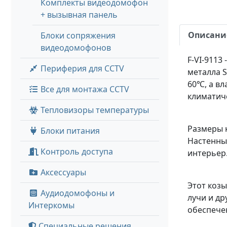
Комплекты видеодомофон
+ вызывная панель
Описани
Блоки сопряжения
видеодомофонов
F-VI-9113
Периферия для CCTV
металла S
60℃, а вл
Все для монтажа CCTV
климатиче
Тепловизоры температуры
Размеры к
Блоки питания
Настенны
Контроль доступа
интерьер
Аксессуары
Этот козы
Аудиодомофоны и
лучи и др
Интеркомы
обеспече
Специальные решения