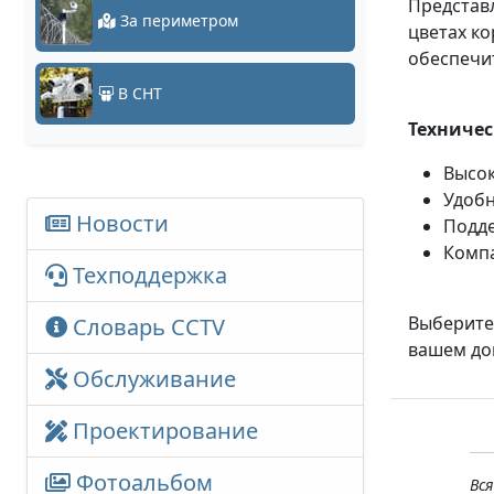
Представ
За периметром
цветах ко
обеспечи
В СНТ
Техничес
Высок
Удобн
Новости
Подде
Компа
Техподдержка
Выберите
Словарь CCTV
вашем до
Обслуживание
Проектирование
Фотоальбом
Вс