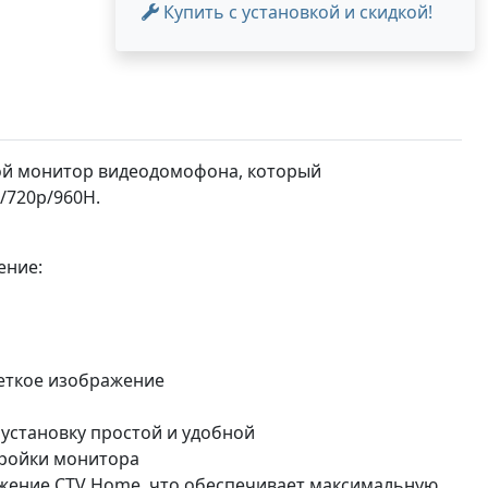
Купить с установкой и скидкой!
й монитор видеодомофона, который
/720p/960H.
ение:
четкое изображение
 установку простой и удобной
тройки монитора
ожение CTV Home, что обеспечивает максимальную