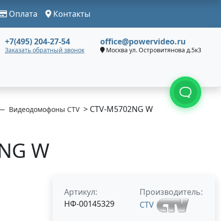
Оплата
Контакты
+7(495) 204-27-54
office@powervideo.ru
Заказать обратный звонок
Москва ул. Островитянова д.5к3
> CTV-M5702NG W
Видеодомофоны CTV
2NG W
Артикул:
Производитель:
НФ-00145329
CTV