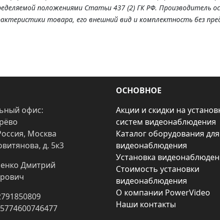
ределяемой положениями Статьи 437 (2) ГК РФ. Производитель о
рактеристики товара, его внешний вид и комплектность без пре
ОСНОВНОЕ
ьный офис:
Акции и скидки на установ
арёво
систем видеонаблюдения
Россия, Москва
Каталог оборудования для
овитянова, д. 5к3
видеонаблюдения
Установка видеонаблюден
енко Дмитрий
Стоимость установки
рович
видеонаблюдения
О компании PowerVideo
2791850809
Наши контакты
25774600746477