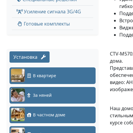
гибко
Усиление сигнала 3G/4G
Подде
Встро
Готовые комплекты
Видже
Подде
CTV-M570
Установка
дома.
Представ
обеспече
В квартире
видео: AH
изображе
За няней
Наш домо
В частном доме
стильным 
курсе соб