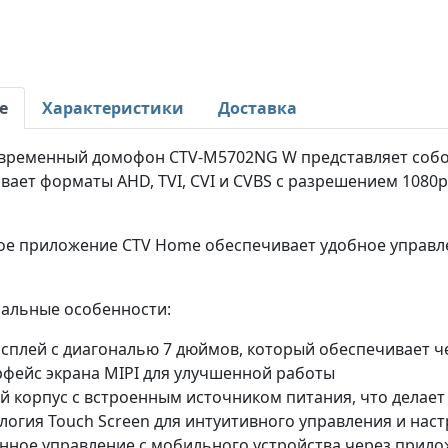
е
Характеристики
Доставка
временный домофон CTV-M5702NG W представляет собо
ает форматы AHD, TVI, CVI и CVBS с разрешением 1080p
е приложение CTV Home обеспечивает удобное управл
альные особенности:
исплей с диагональю 7 дюймов, который обеспечивает 
фейс экрана MIPI для улучшенной работы
й корпус с встроенным источником питания, что делает
логия Touch Screen для интуитивного управления и нас
нное управление с мобильного устройства через прил