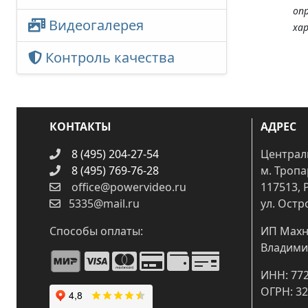
оп
Видеогалерея
ха
Контроль качества
КОНТАКТЫ
АДРЕС
8 (495) 204-27-54
Централ
8 (495) 769-76-28
м. Троп
office@powervideo.ru
117513, 
5335@mail.ru
ул. Остр
Способы оплаты:
ИП Махн
Владими
ИНН: 77
ОГРН: 3