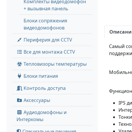
Комплекты видеодомофон
+ вызывная панель
Блоки сопряжения
видеодомофонов
Описани
Периферия для CCTV
Самый со
Все для монтажа CCTV
поддержив
Тепловизоры температуры
Мобильно
Блоки питания
Контроль доступа
Функцион
Аксессуары
IPS д
Интер
Аудиодомофоны и
Тонки
Интеркомы
Техно
Удале
Специальные решения