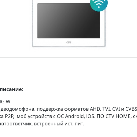
описание:
NG W
деодомофона, поддержка форматов AHD, TVI, CVI и CVBS
ка P2P, моб устройств с ОС Android, iOS. ПО CTV HOME, с
 автоответчик, встроенный ист. пит.