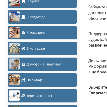
В офисе
Забудьте
дополнит
В подъезде
обеспечив
В магазине
Поддержка
аудиофай
развлече
В коттедже
Дистанцио
Домофон в квартиру
Информац
еще боле
На складе
Выберите
Современ
Через интернет