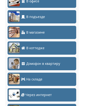
В офисе
В подъезде
В магазине
В коттедже
Домофон в квартиру
На складе
Через интернет