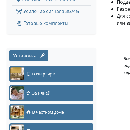
Подде
Разр
Усиление сигнала 3G/4G
Для с
или 
Готовые комплекты
Установка
Вс
оп
ха
В квартире
За няней
В частном доме