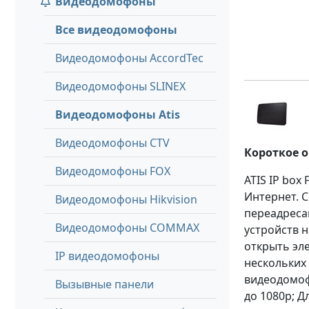
Видеодомофоны
Все видеодомофоны
Видеодомофоны AccordTec
Видеодомофоны SLINEX
Видеодомофоны Atis
Видеодомофоны CTV
Короткое 
Видеодомофоны FOX
ATIS IP box
Интернет. 
Видеодомофоны Hikvision
переадреса
Видеодомофоны COMMAX
устройств н
открыть эле
IP видеодомофоны
нескольких 
видеодомоф
Вызывные панели
до 1080p; 