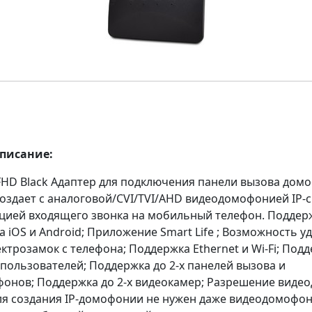
описание:
 FHD Black Адаптер для подключения панели вызова домо
Создает с аналоговой/CVI/TVI/AHD видеодомофонией IP-с
цией входящего звонка на мобильный телефон. Поддер
а iOS и Android; Приложение Smart Life ; Возможность у
ктрозамок с телефона; Поддержка Ethernet и Wi-Fi; Под
пользователей; Поддержка до 2-х панелей вызова и
онов; Поддержка до 2-х видеокамер; Разрешение вид
Для создания IP-домофонии не нужен даже видеодомофон