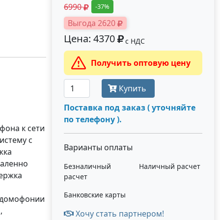
6990
-37%
Выгода 2620
Цена: 4370
с НДС
Получить оптовую цену
Купить
Поставка под заказ ( уточняйте
по телефону ).
фона к сети
истему с
Варианты оплаты
жка
даленно
Безналичный
Наличный расчет
держка
расчет
Банковские карты
еодомофонии
,
Хочу стать партнером!