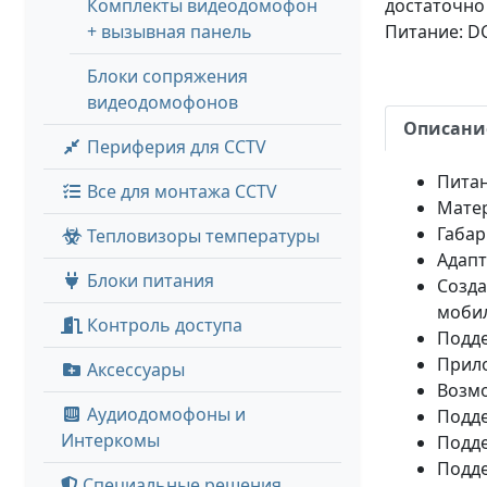
Комплекты видеодомофон
достаточно
+ вызывная панель
Питание: DC
Блоки сопряжения
видеодомофонов
Описани
Периферия для CCTV
Питан
Все для монтажа CCTV
Матер
Габар
Тепловизоры температуры
Адапт
Блоки питания
Созда
моби
Контроль доступа
Подде
Прило
Аксессуары
Возмо
Аудиодомофоны и
Подде
Интеркомы
Подде
Подде
Специальные решения