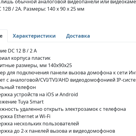
 лишь обычной аналоговой видеопанели или видеокаме
 12В / 2А. Размеры: 140 x 90 x 25 мм
е
Характеристики
Доставка
ие DC 12 В / 2 А
иал корпуса пластик
итные размеры, мм 140х90х25
ер для подключения панели вызова домофона к сети Ин
ет с аналоговой/CVI/TVI/AHD видеодомофонией IP-систе
льный телефон
ржка устройств на iOS и Android
жение Tuya Smart
жность удаленно открыть электрозамок с телефона
ржка Ethernet и Wi-Fi
ржка нескольких пользователей
ржка до 2-х панелей вызова и видеодомофонов