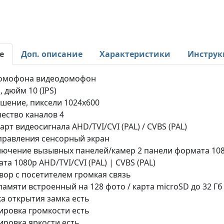
е
Доп. описание
Характеристики
Инструк
домофона видеодомофон
, дюйм 10 (IPS)
шение, пиксели 1024х600
ество каналов 4
арт видеосигнала AHD/TVI/CVI (PAL) / CVBS (PAL)
правления сенсорный экран
ючение вызывных панелей/камер 2 панели формата 1080p 
та 1080p AHD/TVI/CVI (PAL) | CVBS (PAL)
вор с посетителем громкая связь
памяти встроенный на 128 фото / карта microSD до 32 Гб
а открытия замка есть
ировка громкости есть
ировка яркости есть