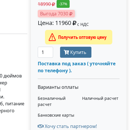
18990
-37%
Выгода 7030
Цена: 11960
с НДС
Получить оптовую цену
Купить
Поставка под заказ ( уточняйте
по телефону ).
10 дюймов
мер
Варианты оплаты
1
и.
Безналичный
Наличный расчет
б, питание
расчет
ерного
Банковские карты
Хочу стать партнером!