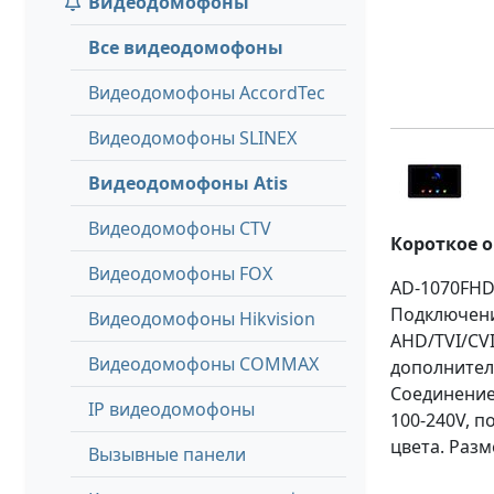
Видеодомофоны
Все видеодомофоны
Видеодомофоны AccordTec
Видеодомофоны SLINEX
Видеодомофоны Atis
Видеодомофоны CTV
Короткое 
Видеодомофоны FOX
AD-1070FHD
Подключени
Видеодомофоны Hikvision
AHD/TVI/CVI
Видеодомофоны COMMAX
дополнител
Соединение
IP видеодомофоны
100-240V, 
цвета. Разм
Вызывные панели