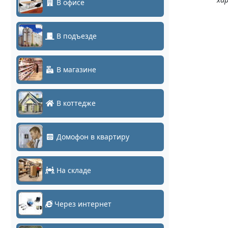
В офисе
В подъезде
В магазине
В коттедже
Домофон в квартиру
На складе
Через интернет