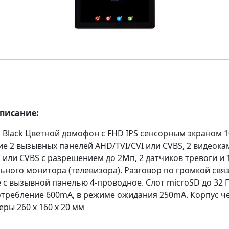
описание:
 Black Цветной домофон с FHD IPS сенсорным экраном 
е 2 вызывных панелей AHD/TVI/CVI или CVBS, 2 видеока
 или CVBS с разрешением до 2Мп, 2 датчиков тревоги и 
ьного монитора (телевизора). Разговор по громкой связ
 с вызывной панелью 4-проводное. Слот microSD до 32 Г
потребление 600mA, в режиме ожидания 250mA. Корпус ч
еры 260 х 160 х 20 мм