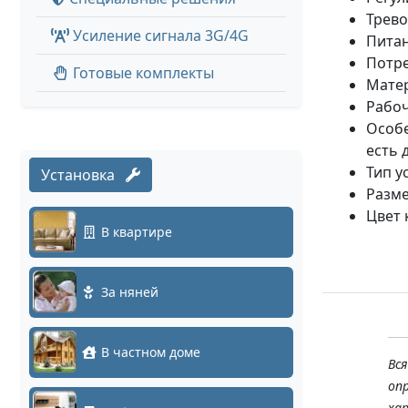
Трево
Усиление сигнала 3G/4G
Питан
Потре
Готовые комплекты
Матер
Рабоч
Особе
есть 
Тип у
Установка
Разме
Цвет 
В квартире
За няней
В частном доме
Вс
оп
ха