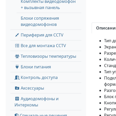
Комплекты видеодомофон
+ вызывная панель
Блоки сопряжения
видеодомофонов
Описани
Периферия для CCTV
Тип 
Все для монтажа CCTV
Экран
Разре
Тепловизоры температуры
Колич
Станд
Блоки питания
Тип у
Контроль доступа
Подкл
форма
Аксессуары
Разго
Блок 
Аудиодомофоны и
Кнопк
Интеркомы
Регул
Регул
Специальные решения