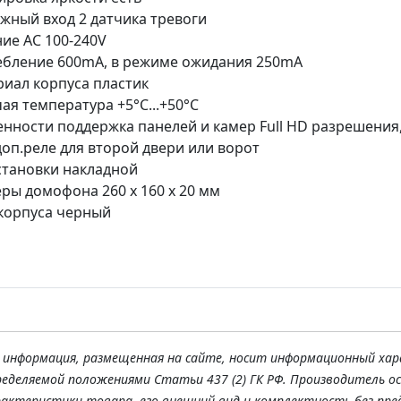
жный вход 2 датчика тревоги
ие AC 100-240V
бление 600mA, в режиме ожидания 250mA
иал корпуса пластик
ая температура +5°C...+50°C
нности поддержка панелей и камер Full HD разрешения,
доп.реле для второй двери или ворот
становки накладной
ры домофона 260 х 160 х 20 мм
корпуса черный
я информация, размещенная на сайте, носит информационный хар
ределяемой положениями Статьи 437 (2) ГК РФ. Производитель о
рактеристики товара, его внешний вид и комплектность без пре