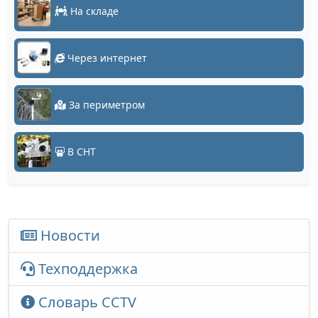
На складе
Через интернет
За периметром
В СНТ
Новости
Техподдержка
Словарь CCTV