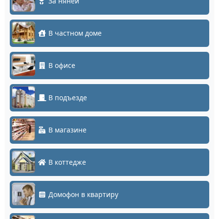
За няней
В частном доме
В офисе
В подъезде
В магазине
В коттедже
Домофон в квартиру