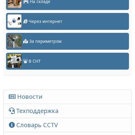
На складе
Через интернет
За периметром
В СНТ
Новости
Техподдержка
Словарь CCTV