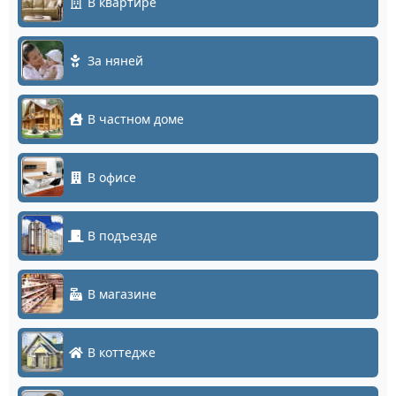
В квартире
За няней
В частном доме
В офисе
В подъезде
В магазине
В коттедже