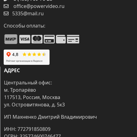
office@powervideo.ru
5335@mail.ru
Способы оплаты:
АДРЕС
Центральный офис:
м. Тропарёво
117513, Россия, Москва
ул. Островитянова, д. 5к3
ИП Махненко Дмитрий Владимирович
ИНН: 772791850809
ОГРН: 325774600746477