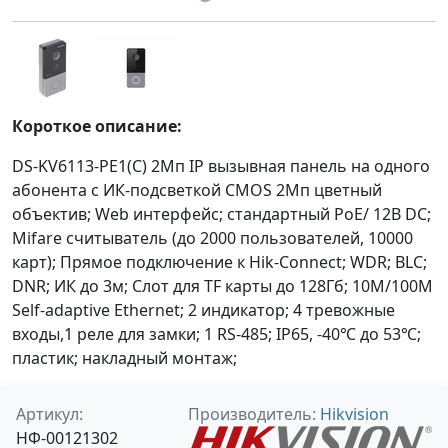
Короткое описание:
DS-KV6113-PE1(C) 2Мп IP вызывная панель на одного
абонента с ИК-подсветкой CMOS 2Мп цветный
объектив; Web интерфейс; стандартный PoE/ 12В DC;
Mifare считыватель (до 2000 пользователей, 10000
карт); Прямое подключение к Hik-Connect; WDR; BLC;
DNR; ИК до 3м; Слот для TF карты до 128Гб; 10M/100M
Self-adaptive Ethernet; 2 индикатор; 4 тревожные
входы,1 реле для замки; 1 RS-485; IP65, -40℃ до 53℃;
пластик; накладный монтаж;
Артикул:
Производитель:
Hikvision
НФ-00121302