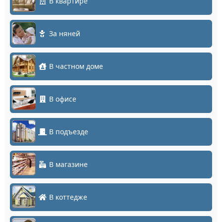
В квартире
За няней
В частном доме
В офисе
В подъезде
В магазине
В коттедже