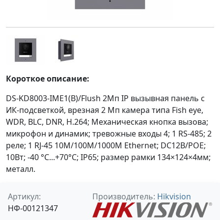
Короткое описание:
DS-KD8003-IME1(B)/Flush 2Мп IP вызывная панель c
ИК-подсветкой, врезная 2 Мп камера типа Fish eye,
WDR, BLC, DNR, H.264; Механическая кнопка вызова;
микрофон и динамик; тревожные входы 4; 1 RS-485; 2
реле; 1 RJ-45 10M/100M/1000M Ethernet; DC12В/POE;
10Вт; -40 °C...+70°C; IP65; размер рамки 134×124×4мм;
металл.
Артикул:
Производитель:
Hikvision
НФ-00121347