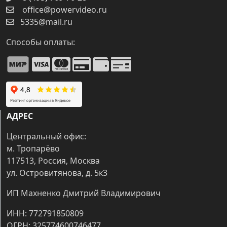
office@powervideo.ru
5335@mail.ru
Способы оплаты:
АДРЕС
Центральный офис:
м. Тропарёво
117513, Россия, Москва
ул. Островитянова, д. 5к3
ИП Махненко Дмитрий Владимирович
ИНН: 772791850809
ОГРН: 325774600746477