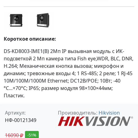
Короткое описание:
DS-KD8003-IME1(B) 2Мп IP вызывная модуль c ИК-
подсветкой 2 Мп камера типа Fish eye,WDR, BLC, DNR,
H.264; Механическая кнопка вызова; микрофон и
динамик; тревожные входы 4; 1 RS-485; 2 реле; 1 RJ-45
10M/100M/1000M Ethernet; DC12В/POE; 10Вт; -40
°C...+70°C; IP65; размер модуля 98×100×44мм;
Пластик.
Артикул:
Производитель:
Hikvision
НФ-00121349
16090
-51%