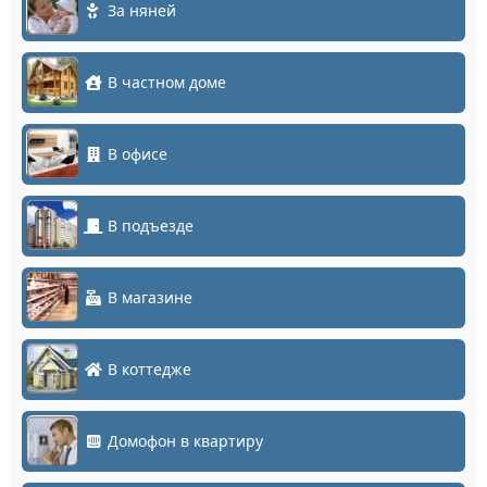
За няней
В частном доме
В офисе
В подъезде
В магазине
В коттедже
Домофон в квартиру