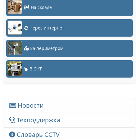
На складе
Через интернет
За периметром
В СНТ
Новости
Техподдержка
Словарь CCTV