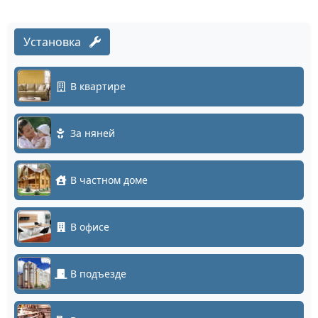
Установка
В квартире
За няней
В частном доме
В офисе
В подъезде