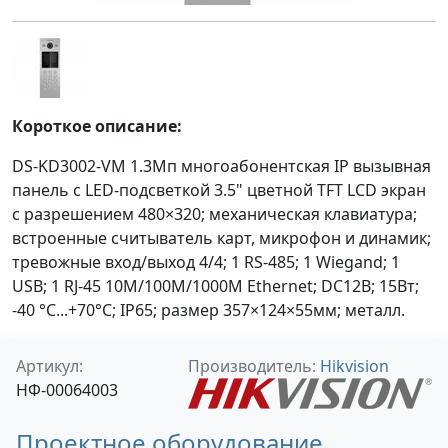
Короткое описание:
DS-KD3002-VM 1.3Мп многоабонентская IP вызывная
панель c LED-подсветкой 3.5" цветной TFT LCD экран
с разрешением 480×320; механическая клавиатура;
встроенные считыватель карт, микрофон и динамик;
тревожные вход/выход 4/4; 1 RS-485; 1 Wiegand; 1
USB; 1 RJ-45 10M/100M/1000M Ethernet; DC12В; 15Вт;
-40 °C...+70°C; IP65; размер 357×124×55мм; металл.
Артикул:
Производитель:
Hikvision
НФ-00064003
Проектное оборудование