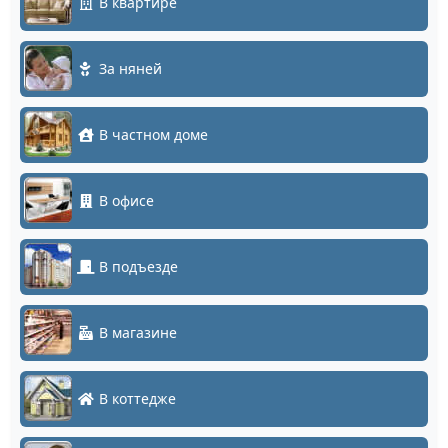
В квартире
За няней
В частном доме
В офисе
В подъезде
В магазине
В коттедже