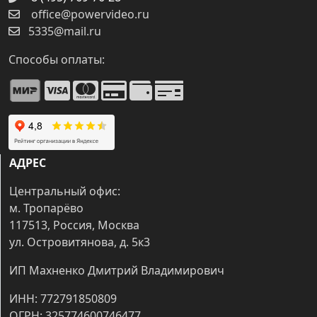
office@powervideo.ru
5335@mail.ru
Способы оплаты:
АДРЕС
Центральный офис:
м. Тропарёво
117513, Россия, Москва
ул. Островитянова, д. 5к3
ИП Махненко Дмитрий Владимирович
ИНН: 772791850809
ОГРН: 325774600746477