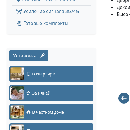
Дверн
Декод
Усиление сигнала 3G/4G
Высок
Готовые комплекты
Установка
В квартире
За няней
Exit-W
ATEC-D206H-
В частном доме
Sl
808
2627