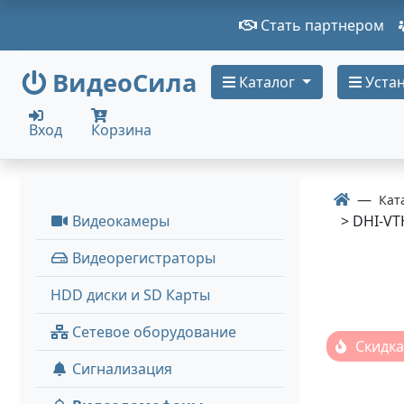
Стать партнером
ВидеоСила
Каталог
Устан
Вход
Корзина
Кат
Видеокамеры
> DHI-V
Видеорегистраторы
HDD диски и SD Карты
Сетевое оборудование
Скидка
Сигнализация