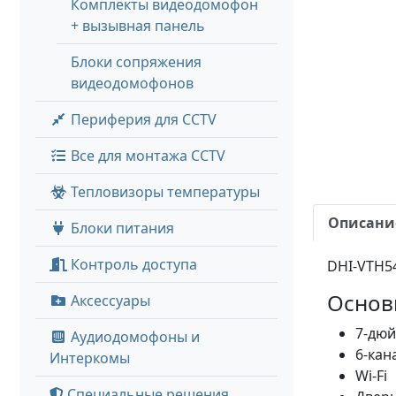
Комплекты видеодомофон
+ вызывная панель
Блоки сопряжения
видеодомофонов
Периферия для CCTV
Все для монтажа CCTV
Тепловизоры температуры
Описани
Блоки питания
Контроль доступа
DHI-VTH54
Основ
Аксессуары
7-дюй
Аудиодомофоны и
6-кан
Интеркомы
Wi-Fi
Специальные решения