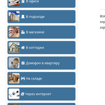
В офисе
Вс
В подъезде
оп
ха
В магазине
В коттедже
Домофон в квартиру
На складе
Через интернет