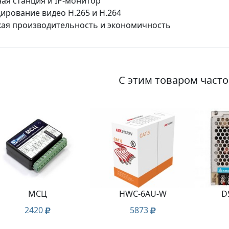
ая станция и IP-монитор
ирование видео H.265 и H.264
ая производительность и экономичность
С этим товаром част
МСЦ
HWC-6AU-W
D
2420
5873