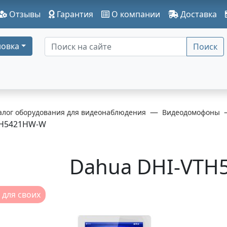
Отзывы
Гарантия
О компании
Доставка
овка
Поиск
алог оборудования для видеонаблюдения
Видеодомофоны
TH5421HW-W
Dahua DHI-VT
 для своих