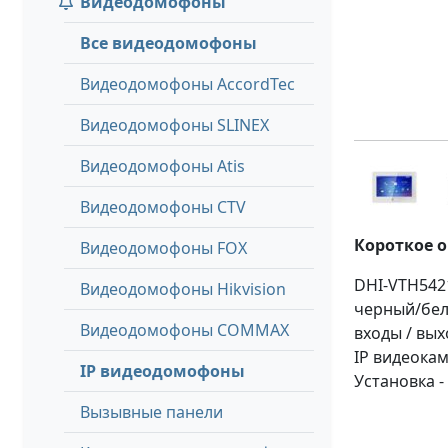
Видеодомофоны
Все видеодомофоны
Видеодомофоны AccordTec
Видеодомофоны SLINEX
Видеодомофоны Atis
Видеодомофоны CTV
Короткое 
Видеодомофоны FOX
DHI-VTH542
Видеодомофоны Hikvision
черный/бел
Видеодомофоны COMMAX
входы / вых
IP видеокам
IP видеодомофоны
Установка - 
Вызывные панели