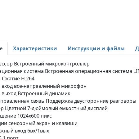
е
Характеристики
Инструкции и файлы
Д
ессор Встроенный микроконтроллер
ционная система Встроенная операционная система L
 Сжатие H.264
 вход все-направленный микрофон
 выход Встроенный динамик
правленная связь Поддержка двусторонние разговоры
р Цветной 7-дюймовый емкостный дисплей
шение 1024х600 пикс
ии сенсорный экран и клавиши
жный вход 6вх/1вых
5 1 порт