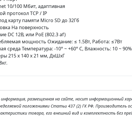
net 10/100 Мбит, адаптивная
ой протокол TCP / IP
под карту памяти Micro SD до 32Гб
овка На поверхность
ие DC 12В, или PoE (802.3 af)
бляемая мощность Ожидание: ≤ 1.5Вт, Работа: ≤7Вт
ая среда Температура: -10° ~ +60° С, Влажность: 10 ~ 90
ры 215 х 140 х 21 мм, ДхШхГ
8кг.
я информация, размещенная на сайте, носит информационный хар
ределяемой положениями Статьи 437 (2) ГК РФ. Производитель о
рактеристики товара, его внешний вид и комплектность без пре