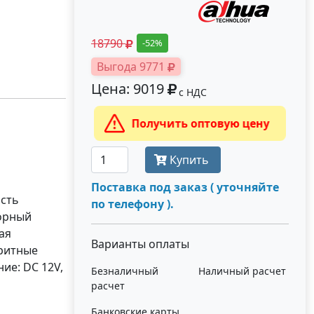
18790
-52%
Выгода 9771
Цена: 9019
с НДС
Получить оптовую цену
Купить
Поставка под заказ ( уточняйте
сть
по телефону ).
сорный
ая
Варианты оплаты
аритные
ние: DC 12V,
Безналичный
Наличный расчет
расчет
Банковские карты