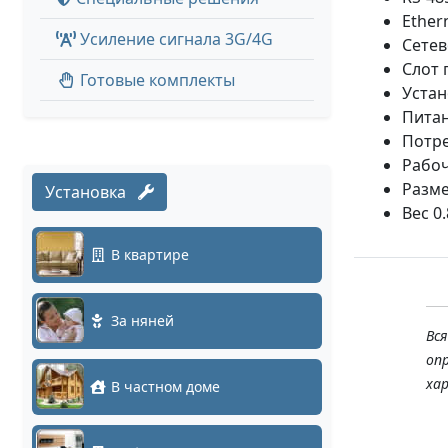
Ether
Усиление сигнала 3G/4G
Сетев
Слот 
Готовые комплекты
Устан
Питан
Потре
Рабоч
Разме
Установка
Вес 0.
В квартире
За няней
Вс
оп
ха
В частном доме