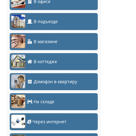
В офисе
В подъезде
В магазине
В коттедже
Домофон в квартиру
На складе
Через интернет