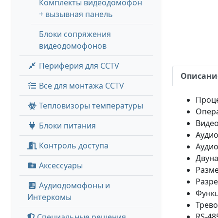
Комплекты видеодомофон
+ вызывная панель
Блоки сопряжения
видеодомофонов
Периферия для CCTV
Описани
Все для монтажа CCTV
Проц
Тепловизоры температуры
Опера
Видео
Блоки питания
Аудио
Контроль доступа
Аудио
Двуна
Аксессуары
Разме
Разре
Аудиодомофоны и
Функц
Интеркомы
Трево
RS-48
Специальные решения