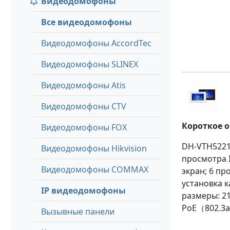
Видеодомофоны
Все видеодомофоны
Видеодомофоны AccordTec
Видеодомофоны SLINEX
Видеодомофоны Atis
Видеодомофоны CTV
Короткое 
Видеодомофоны FOX
DH-VTH5221
Видеодомофоны Hikvision
просмотра 
Видеодомофоны COMMAX
экран; 6 п
установка к
IP видеодомофоны
размеры: 21
PoE（802.3a
Вызывные панели