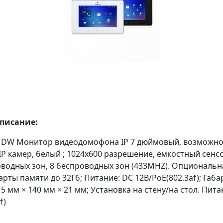
описание:
DW Монитор видеодомофона IP 7 дюймовый, возможно
IP камер, белый ; 1024x600 разрешение, ёмкостный сен
роводных зон, 8 беспроводных зон (433MHZ). Опциональн
арты памяти до 32Гб; Питание: DC 12В/PoE(802.3af); Габ
5 мм × 140 мм × 21 мм; Установка на стену/на стол. Пита
f)