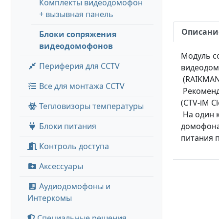
Комплекты видеодомофон
+ вызывная панель
Описани
Блоки сопряжения
видеодомофонов
Модуль с
Периферия для CCTV
видеодом
(RAIKMAN
Все для монтажа CCTV
Рекоменд
(CTV-iM C
Тепловизоры температуры
На один 
Блоки питания
домофона
питания 
Контроль доступа
Аксессуары
Аудиодомофоны и
Интеркомы
Специальные решения