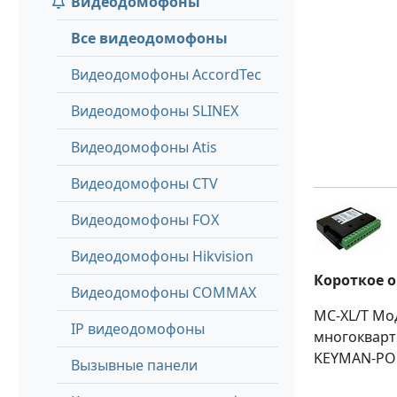
Видеодомофоны
Все видеодомофоны
Видеодомофоны AccordTec
Видеодомофоны SLINEX
Видеодомофоны Atis
Видеодомофоны CTV
Видеодомофоны FOX
Видеодомофоны Hikvision
Короткое 
Видеодомофоны COMMAX
MC-XL/T Мо
IP видеодомофоны
многокварт
KEYMAN-POL
Вызывные панели