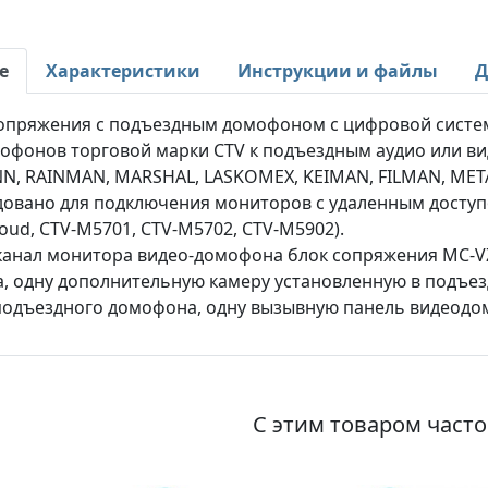
е
Характеристики
Инструкции и файлы
Д
опряжения с подъездным домофоном с цифровой систе
офонов торговой марки CTV к подъездным аудио или в
N, RAINMAN, MARSHAL, LASKOMEX, KEIMAN, FILMAN, МЕТ
овано для подключения мониторов с удаленным доступ
loud, CTV-M5701, CTV-M5702, CTV-M5902).
канал монитора видео-домофона блок сопряжения MC-V
, одну дополнительную камеру установленную в подъез
подъездного домофона, одну вызывную панель видеод
С этим товаром част