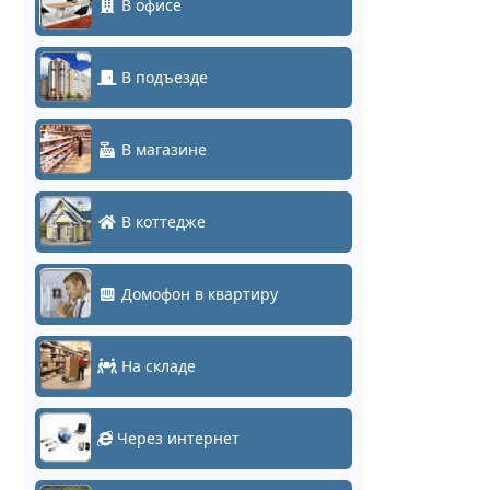
В офисе
В подъезде
В магазине
В коттедже
Домофон в квартиру
На складе
Через интернет