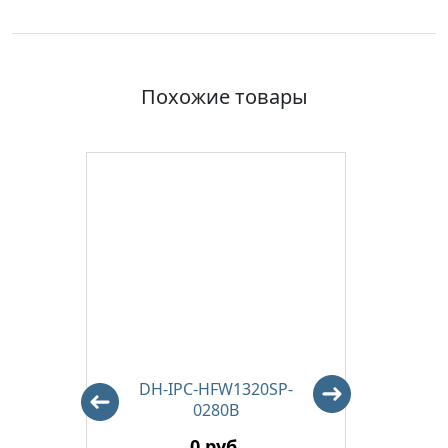
Похожие товары
 Eco
DH-IPC-HFW1320SP-
DH-I
0280B
0 руб.