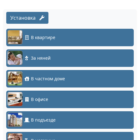
Установка
В квартире
За няней
В частном доме
В офисе
В подъезде