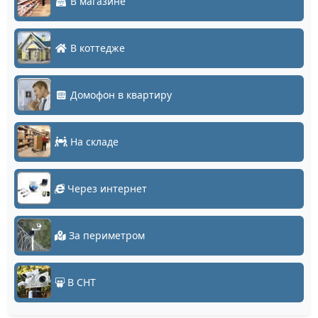
В магазине
В коттедже
Домофон в квартиру
На складе
Через интернет
За периметром
В СНТ