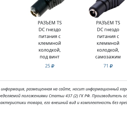
РАЗЪЕМ TS
РАЗЪЕМ TS
DC гнездо
DC гнездо
питания с
питания с
клеммной
клеммной
колодкой,
колодкой,
под винт
самозажим
25
71
я информация, размещенная на сайте, носит информационный хар
ределяемой положениями Статьи 437 (2) ГК РФ. Производитель о
рактеристики товара, его внешний вид и комплектность без пре