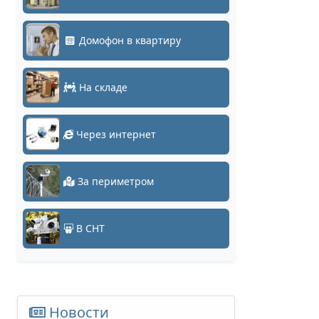
Домофон в квартиру
На складе
Через интернет
За периметром
В СНТ
Новости