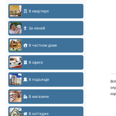
В квартире
За няней
В частном доме
В офисе
В подъезде
Вс
оп
ха
В магазине
В коттедже