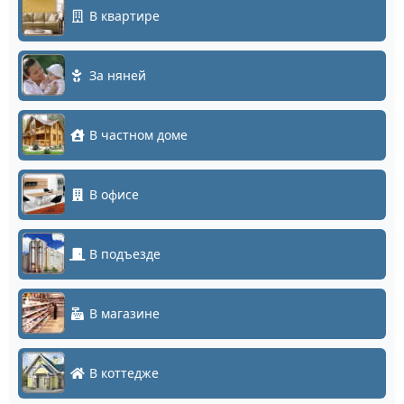
В квартире
За няней
В частном доме
В офисе
В подъезде
В магазине
В коттедже