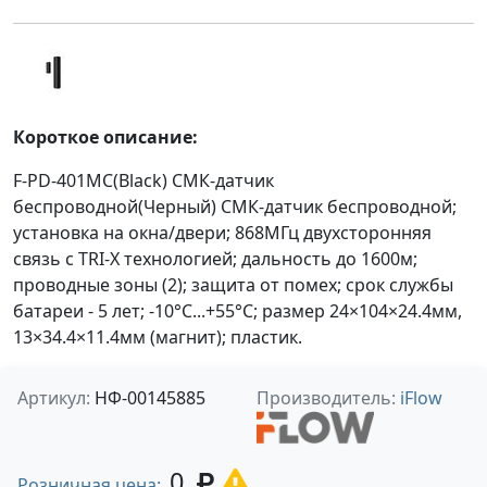
Короткое описание:
F-PD-401MC(Black) СМК-датчик
беспроводной(Черный) СМК-датчик беспроводной;
установка на окна/двери; 868МГц двухсторонняя
связь с TRI-X технологией; дальность до 1600м;
проводные зоны (2); защита от помех; срок службы
батареи - 5 лет; -10°C...+55°C; размер 24×104×24.4мм,
13×34.4×11.4мм (магнит); пластик.
Артикул:
НФ-00145885
Производитель:
iFlow
0
Розничная цена: