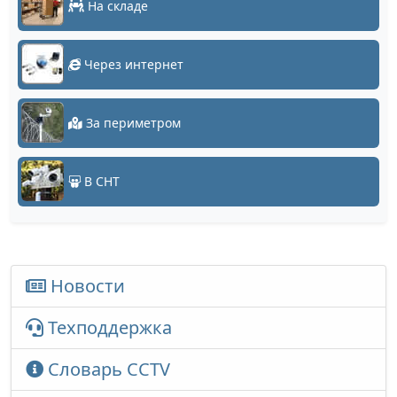
На складе
Через интернет
За периметром
В СНТ
Новости
Техподдержка
Словарь CCTV