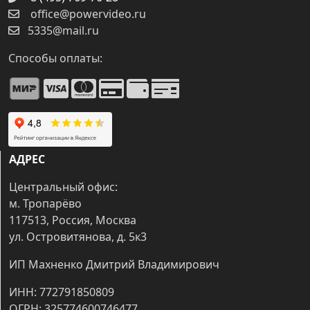
office@powervideo.ru
5335@mail.ru
Способы оплаты:
АДРЕС
Центральный офис:
м. Тропарёво
117513, Россия, Москва
ул. Островитянова, д. 5к3
ИП Махненко Дмитрий Владимирович
ИНН: 772791850809
ОГРН: 325774600746477