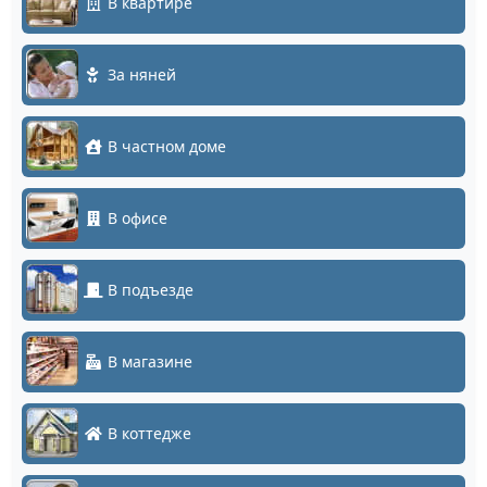
В квартире
За няней
В частном доме
В офисе
В подъезде
В магазине
В коттедже