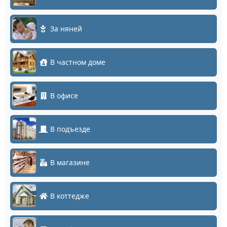
За няней
В частном доме
В офисе
В подъезде
В магазине
В коттедже