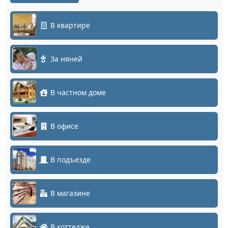
В квартире
За няней
В частном доме
В офисе
В подъезде
В магазине
В коттедже