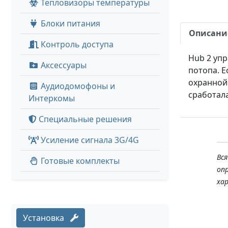
Тепловизоры температуры
Блоки питания
Описани
Контроль доступа
Hub 2 упр
Аксессуары
потопа. Е
охранной
Аудиодомофоны и
сработала
Интеркомы
Специальные решения
Усиление сигнала 3G/4G
Вс
Готовые комплекты
оп
ха
Установка