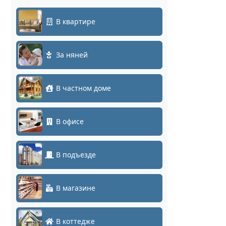
В квартире
За няней
В частном доме
В офисе
В подъезде
В магазине
В коттедже