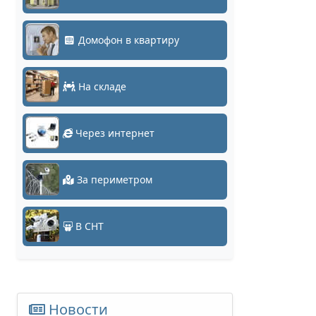
Домофон в квартиру
На складе
Через интернет
За периметром
В СНТ
Новости