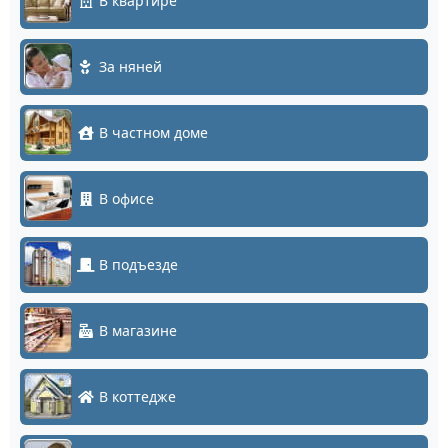
В квартире
За няней
В частном доме
В офисе
В подъезде
В магазине
В коттедже