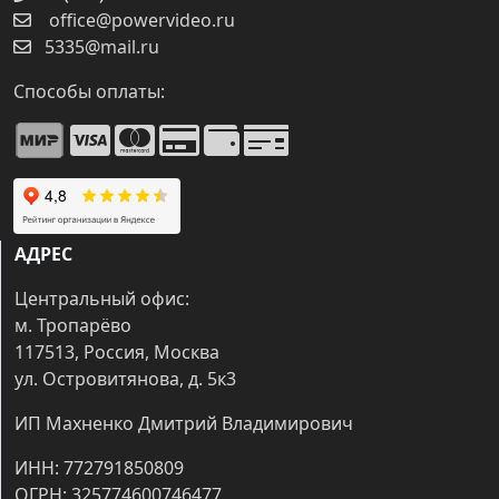
office@powervideo.ru
5335@mail.ru
Способы оплаты:
АДРЕС
Центральный офис:
м. Тропарёво
117513, Россия, Москва
ул. Островитянова, д. 5к3
ИП Махненко Дмитрий Владимирович
ИНН: 772791850809
ОГРН: 325774600746477