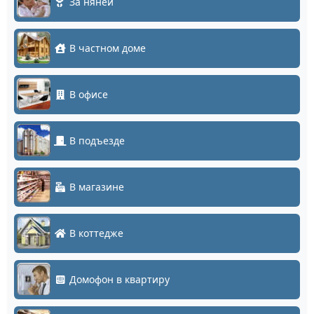
За няней
В частном доме
В офисе
В подъезде
В магазине
В коттедже
Домофон в квартиру