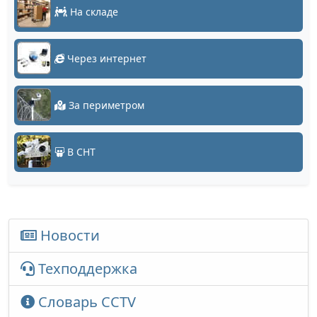
На складе
Через интернет
За периметром
В СНТ
Новости
Техподдержка
Словарь CCTV