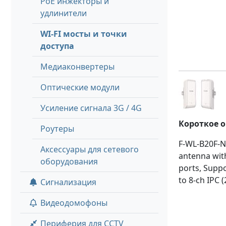
PoE инжекторы и
удлинители
WI-FI мосты и точки
доступа
Медиаконвертеры
Оптические модули
Усиление сигнала 3G / 4G
Короткое 
Роутеры
F-WL-B20F-N
Аксессуары для сетевого
antenna wit
оборудования
ports, Suppo
to 8-ch IPC
Сигнализация
Видеодомофоны
Периферия для CCTV