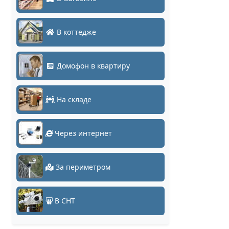
В коттедже
Домофон в квартиру
На складе
Через интернет
За периметром
В СНТ