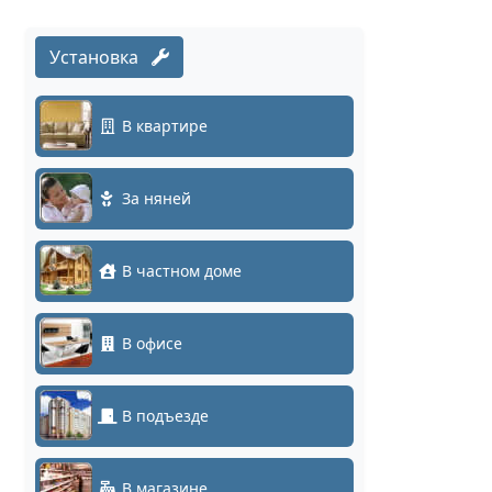
Установка
В квартире
За няней
В частном доме
В офисе
В подъезде
В магазине