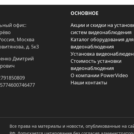
ОСНОВНОЕ
ьный офис:
Акции и скидки на установ
арёво
систем видеонаблюдения
Россия, Москва
Каталог оборудования для
овитянова, д. 5к3
видеонаблюдения
Установка видеонаблюден
енко Дмитрий
Стоимость установки
рович
видеонаблюдения
О компании PowerVideo
2791850809
Наши контакты
25774600746477
Все права на материалы и новости, опубликованные на са
РФ. Допускается цитирование без согласия администратор