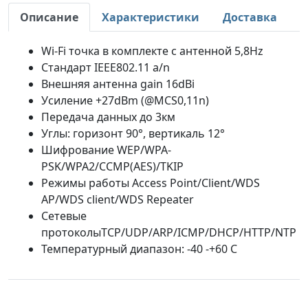
Описание
Характеристики
Доставка
Wi-Fi точка в комплекте с антенной 5,8Hz
Стандарт IEEE802.11 a/n
Внешняя антенна gain 16dBi
Усиление +27dBm (@MCS0,11n)
Передача данных до 3км
Углы: горизонт 90°, вертикаль 12°
Шифрование WEP/WPA-
PSK/WPA2/CCMP(AES)/TKIP
Режимы работы Access Point/Client/WDS
AP/WDS client/WDS Repeater
Сетевые
протоколыTCP/UDP/ARP/ICMP/DHCP/HTTP/NTP
Температурный диапазон: -40 -+60 С