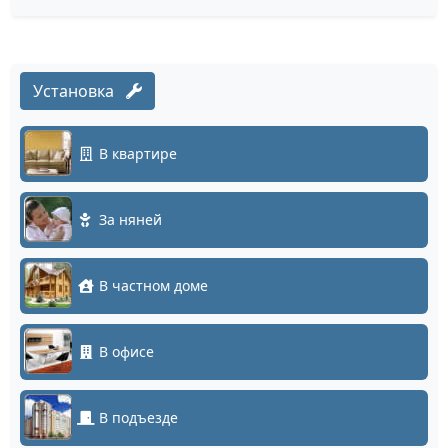
Установка
В квартире
За няней
В частном доме
В офисе
В подъезде