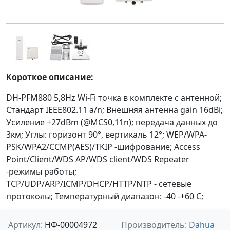
Короткое описание:
DH-PFM880 5,8Hz Wi-Fi точка в комплекте с антенной;
Стандарт IEEE802.11 a/n; Внешняя антенна gain 16dBi;
Усиление +27dBm (@MCS0,11n); передача данных до
3км; Углы: горизонт 90°, вертикаль 12°; WEP/WPA-
PSK/WPA2/CCMP(AES)/TKIP -шифрование; Access
Point/Client/WDS AP/WDS client/WDS Repeater
-режимы работы;
TCP/UDP/ARP/ICMP/DHCP/HTTP/NTP - cетевые
протоколы; Температурный диапазон: -40 -+60 С;
Артикул:
НФ-00004972
Производитель:
Dahua